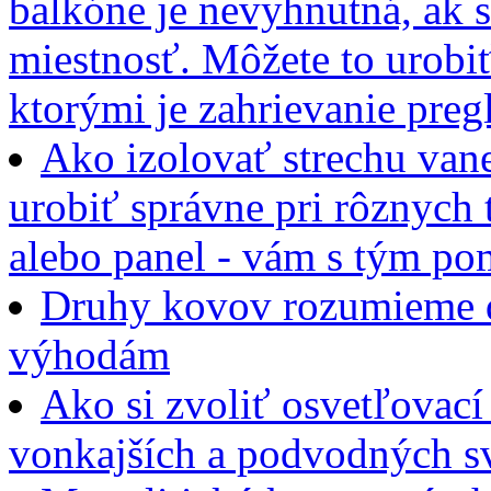
balkóne je nevyhnutná, ak 
miestnosť. Môžete to urobi
ktorými je zahrievanie preg
Ako izolovať strechu vane
urobiť správne pri rôznych 
alebo panel - vám s tým po
Druhy kovov rozumieme 
výhodám
Ako si zvoliť osvetľovací
vonkajších a podvodných sv