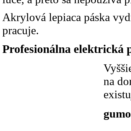
Akrylová lepiaca páska vydrž
pracuje.
Profesionálna elektrická 
Vyšši
na do
existu
gumov