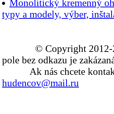
Monolitický kremenný ohri
typy a modely, výber, inšta
© Copyright 2012-2020 
pole bez odkazu je zakázaná
Ak nás chcete kontaktov
hudencov@mail.ru