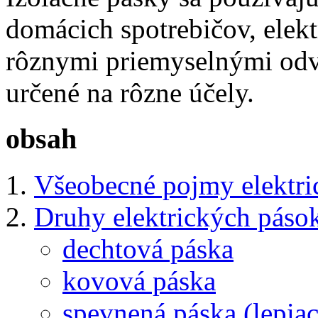
domácich spotrebičov, elek
rôznymi priemyselnými odve
určené na rôzne účely.
obsah
Všeobecné pojmy elektri
Druhy elektrických páso
dechtová páska
kovová páska
spevnená páska (lepia