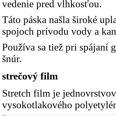
vedenie pred vlhkosťou.
Táto páska našla široké upl
spojoch prívodu vody a kana
Používa sa tiež pri spájan
šnúr.
strečový film
Stretch film je jednovrstvo
vysokotlakového polyetylé