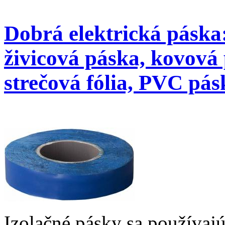
Dobrá elektrická páska:
živicová páska, kovová 
strečová fólia, PVC pás
Izolačné pásky sa používajú