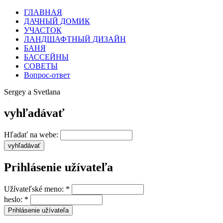
ГЛАВНАЯ
ДАЧНЫЙ ДОМИК
УЧАСТОК
ЛАНДШАФТНЫЙ ДИЗАЙН
БАНЯ
БАССЕЙНЫ
СОВЕТЫ
Вопрос-ответ
Sergey a Svetlana
vyhľadávať
Hľadať na webe:
Prihlásenie užívateľa
Užívateľské meno:
*
heslo:
*