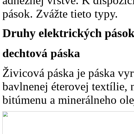
adhéznej vrstve. K dispozíc
pások. Zvážte tieto typy.
Druhy elektrických páso
dechtová páska
Živicová páska je páska vy
bavlnenej éterovej textílie,
bitúmenu a minerálneho olej