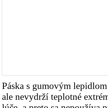
Páska s gumovým lepidlom 
ale nevydrží teplotné extrém
lúče, a preto sa nepoužíva p