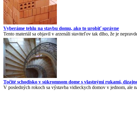
Vyberáme tehlu na stavbu domu, ako to urobiť správne
Tento materiál sa objavil v arzenáli staviteľov tak dlho, že je neprav
Točité schodisko v súkromnom dome s vlastnými rukami, dizaj
V posledných rokoch sa výstavba vidieckych domov v jednom, ale na 