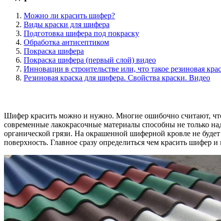
Можно ли красить шифер?
Виды краски для шифера
Подготовка шифера под покраску
Обработка антисептиком
Покраска шифера
Покраска шифера (первый слой) видео
Инновации в строительстве или, что такое резиновая кра
Резиновая краска для шифера. Свойства краски. Видео
Шифер красить можно и нужно. Многие ошибочно считают, что кр
современные лакокрасочные материалы способны не только на
органической грязи. На окрашенной шиферной кровле не будет
поверхность. Главное сразу определиться чем красить шифер и