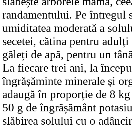
slăbește arborele mamă, cee
randamentului. Pe întregul s
umiditatea moderată a solulu
secetei, cătina pentru adulț
găleți de apă, pentru un tân
La fiecare trei ani, la încep
îngrășăminte minerale și o
adaugă în proporție de 8 kg
50 g de îngrășământ potasiu.
slăbirea solului cu o adânc