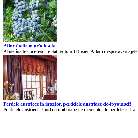
Afine înalte în grădina ta
Afine înalte cuceresc treptat teritoriul Rusiei. Aflăm despre avantajele 
Perdele austriece în interior, perdelele austriace do-it-yourself
Perdelele austriece, fiind o combinație de elemente ale perdelelor fran