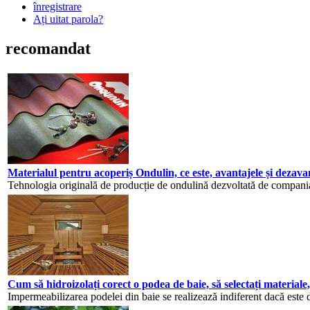
înregistrare
Ați uitat parola?
recomandat
Materialul pentru acoperiș Ondulin, ce este, avantajele și dezavan
Tehnologia originală de producție de ondulină dezvoltată de compania
Cum să hidroizolați corect o podea de baie, să selectați materiale,
Impermeabilizarea podelei din baie se realizează indiferent dacă este 