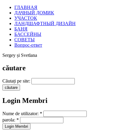
ГЛАВНАЯ
ДАЧНЫЙ ДОМИК
УЧАСТОК
ЛАНДШАФТНЫЙ ДИЗАЙН
БАНЯ
БАССЕЙНЫ
СОВЕТЫ
Вопрос-ответ
Sergey și Svetlana
căutare
Căutați pe site:
Login Membri
Nume de utilizator:
*
parola:
*