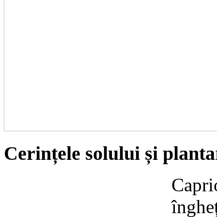
Cerințele solului și plant
Caprio
îngheț