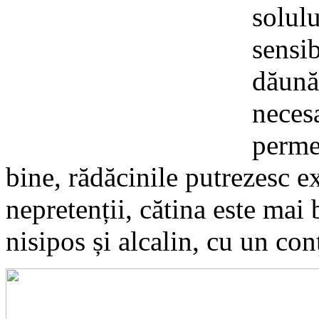
solulu
sensib
dăună
necesa
permea
bine, rădăcinile putrezesc e
nepretenții, cătina este mai
nisipos și alcalin, cu un conț