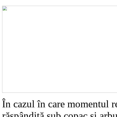
În cazul în care momentul rec
răspândită sub copac și arbus