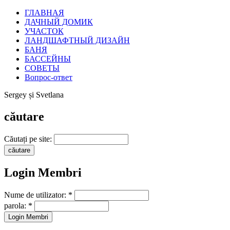
ГЛАВНАЯ
ДАЧНЫЙ ДОМИК
УЧАСТОК
ЛАНДШАФТНЫЙ ДИЗАЙН
БАНЯ
БАССЕЙНЫ
СОВЕТЫ
Вопрос-ответ
Sergey și Svetlana
căutare
Căutați pe site:
Login Membri
Nume de utilizator:
*
parola:
*