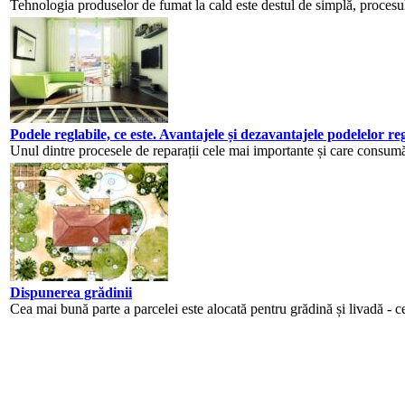
Tehnologia produselor de fumat la cald este destul de simplă, procesu
Podele reglabile, ce este. Avantajele și dezavantajele podelelor reg
Unul dintre procesele de reparații cele mai importante și care consumă 
Dispunerea grădinii
Cea mai bună parte a parcelei este alocată pentru grădină și livadă - cea