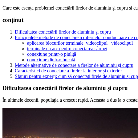
Care este esența problemei conectării firelor de aluminiu și cupru și 
conținut
Dificultatea conectării firelor de aluminiu și cupru
Principalele metode de conectare a diferitelor conductoare de c
aplicarea blocurilor terminale
videoclipul
videoclipul
terminale cu arc pentru conectarea sârmei
conexiune printr-o piuliță
conexiune dintr-o bucată
Metode alternative de conectare a firelor de aluminiu și cupru
Caracteristici de conectare a firelor la interior și exterior
Sfaturi pentru experți: cum să conectați firele de aluminiu și cu
Dificultatea conectării firelor de aluminiu și cupru
În ultimele decenii, populația a crescut rapid. Aceasta a dus la o creștere