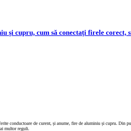
u și cupru, cum să conectați firele corect, s
ferite conductoare de curent, și anume, fire de aluminiu și cupru. Din punc
ai multor reguli.