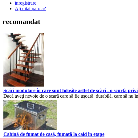
înregistrare
Ați uitat parola?
recomandat
Scări modulare în care sunt folosite astfel de scări - o scurtă pri
Dacă aveți nevoie de o scară care să fie ușoară, durabilă, care să nu în
Cabină de fumat de casă, fumată la cald în etape