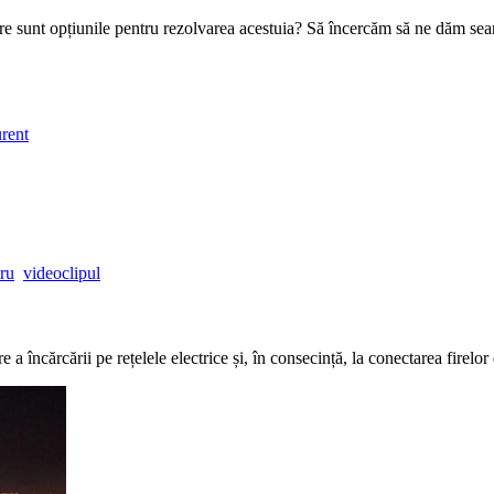
care sunt opțiunile pentru rezolvarea acestuia? Să încercăm să ne dăm se
urent
pru
videoclipul
 a încărcării pe rețelele electrice și, în consecință, la conectarea firelor 