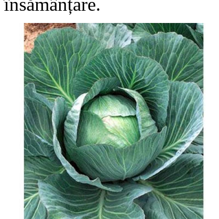
însămânțare.