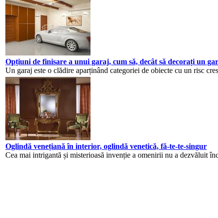
Opțiuni de finisare a unui garaj, cum să, decât să decorați un gar
Un garaj este o clădire aparținând categoriei de obiecte cu un risc cres
Oglindă venețiană în interior, oglindă venetică, fă-te-te-singur
Cea mai intrigantă și misterioasă invenție a omenirii nu a dezvăluit înc