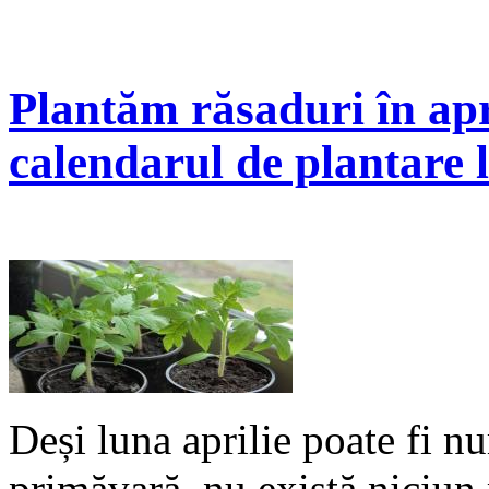
Plantăm răsaduri în apri
calendarul de plantare 
Deși luna aprilie poate fi n
primăvară, nu există niciun 