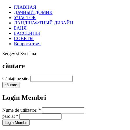
ГЛАВНАЯ
ДАЧНЫЙ ДОМИК
УЧАСТОК
ЛАНДШАФТНЫЙ ДИЗАЙН
БАНЯ
БАССЕЙНЫ
СОВЕТЫ
Вопрос-ответ
Sergey și Svetlana
căutare
Căutați pe site:
Login Membri
Nume de utilizator:
*
parola:
*