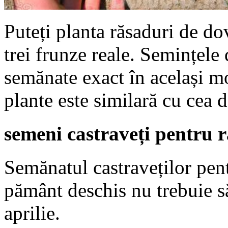
Puteți planta răsaduri de do
trei frunze reale. Semințele
semănate exact în același mo
plante este similară cu cea d
semeni castraveți pentru 
Semănatul castraveților pent
pământ deschis nu trebuie 
aprilie.