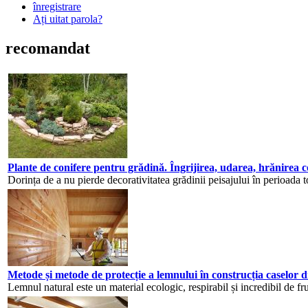
înregistrare
Ați uitat parola?
recomandat
Plante de conifere pentru grădină. Îngrijirea, udarea, hrănirea c
Dorința de a nu pierde decorativitatea grădinii peisajului în perioada 
Metode și metode de protecție a lemnului în construcția caselor d
Lemnul natural este un material ecologic, respirabil și incredibil de fr