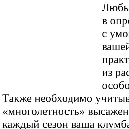
Любы
в опр
с умо
ваше
практ
из ра
особо
Также необходимо учитыв
«многолетность» высажен
каждый сезон ваша клумба