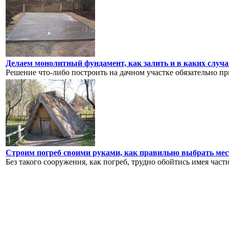
Делаем монолитный фундамент, как залить и в каких случа
Решение что-либо построить на дачном участке обязательно при
Строим погреб своими руками, как правильно выбрать мест
Без такого сооружения, как погреб, трудно обойтись имея частн