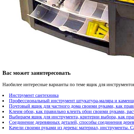
Вас может заинтересовать
Наобилее интересные варианты по теме ящик для инструменто
Инструмент сантехника
Профессиональный инструмент штукатура-маляра и камен
Почтовый ящик для частного дома своими руками, как пра
Клеим обои, как правильно клеить обои своими руками, рас
Выбираем ящик для инструмента, критерии выбора, как пра
Соединение деревянных деталей, способы соединения дерев
Качели своими руками из дерева: материал, инструменты. С