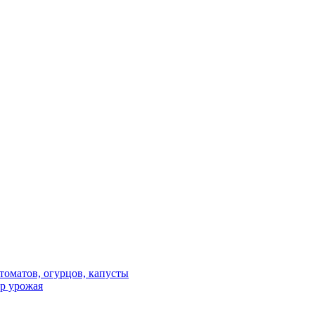
 томатов, огурцов, капусты
ор урожая