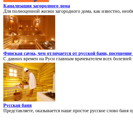
Канализация загородного дома
Для полноценной жизни загородного дома, как известно, необход
Финская сауна, чем отличается от русской бани, посещение
С давних времен на Руси главным врачевателем всех болезней с
Русская баня
Представляете, оказывается наше простое русское слово баня п