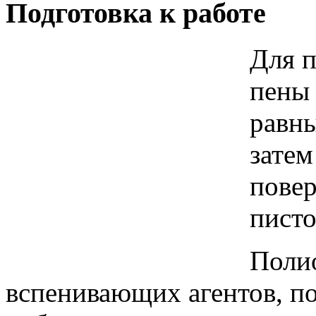
Подготовка к работе
Для 
пены
равны
затем
пове
пист
Полио
вспенивающих агентов, п