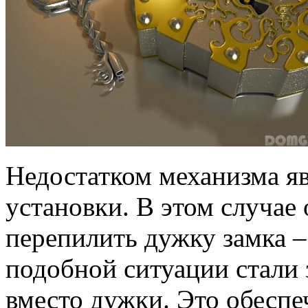
Недостатком механизма я
установки. В этом случае
перепилить дужку замка –
подобной ситуации стали
вместо дужки. Это обесп