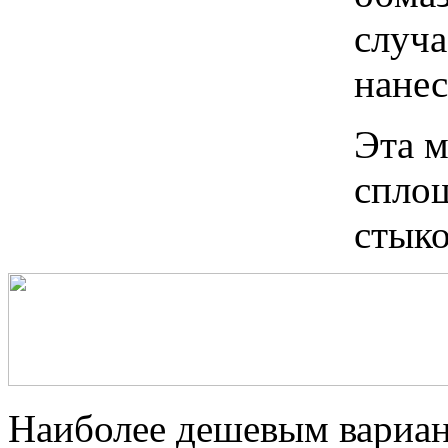
случа
нанес
Эта м
сплош
стыко
Наиболее дешевым вариан