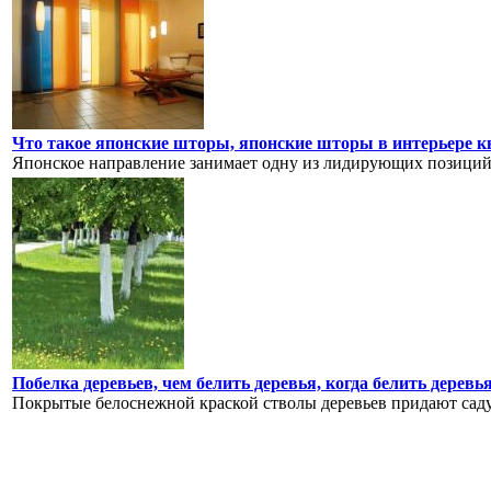
Что такое японские шторы, японские шторы в интерьере 
Японское направление занимает одну из лидирующих позиций н
Побелка деревьев, чем белить деревья, когда белить деревь
Покрытые белоснежной краской стволы деревьев придают саду 