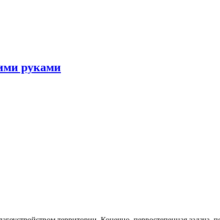
оими руками
благоустройством территории. Конечно, первостепенная задача, 