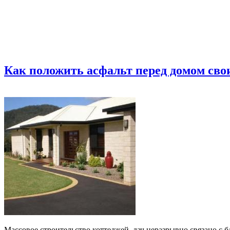
Как положить асфальт перед домом св
Массовое строительство коттеджей, дач неразрывно связано с 