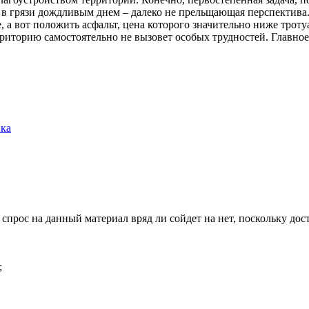
о в грязи дождливым днем – далеко не прельщающая перспектива
, а вот положить асфальт, цена которого значительно ниже трот
рриторию самостоятельно не вызовет особых трудностей. Главно
ика
спрос на данный материал вряд ли сойдет на нет, поскольку до
;