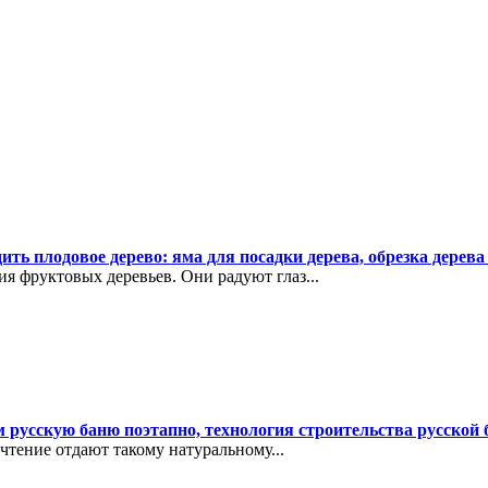
ть плодовое дерево: яма для посадки дерева, обрезка дерева
я фруктовых деревьев. Они радуют глаз...
м русскую баню поэтапно, технология строительства русской 
чтение отдают такому натуральному...