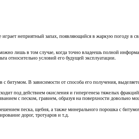
е играет неприятный запах, появляющийся в жаркую погоду в с
ожно лишь в том случае, когда точно владеешь полной информаци
льта относительно условий его будущей эксплуатации.
 с битумом. В зависимости от способа его получения, выделяетс
ходит под действием окисления и гипергенеза тяжелых фракций
ванием с песком, гравием, образуя на поверхности довольно мо
шением песка, щебня, а также минерального порошка с битумом
рование дорог, тротуаров и т.д.