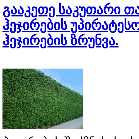
გააკეთე საკუთარი თავ
ჰეჯირების უპირატესო
ჰეჯირების ზრუნვა.