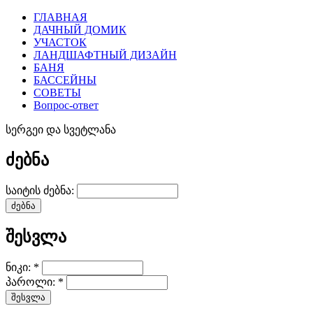
ГЛАВНАЯ
ДАЧНЫЙ ДОМИК
УЧАСТОК
ЛАНДШАФТНЫЙ ДИЗАЙН
БАНЯ
БАССЕЙНЫ
СОВЕТЫ
Вопрос-ответ
სერგეი და სვეტლანა
ძებნა
საიტის ძებნა:
შესვლა
ნიკი:
*
პაროლი:
*