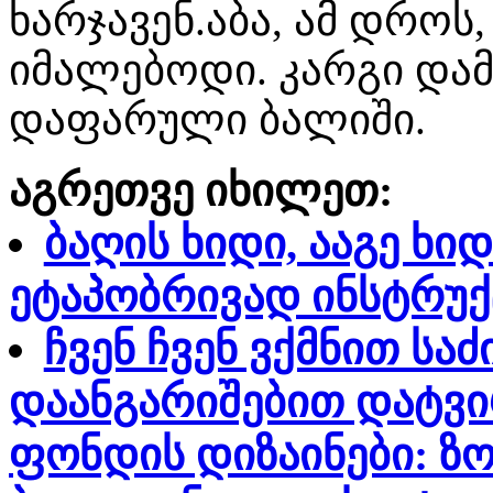
ხარჯავენ.აბა, ამ დრო
იმალებოდი. კარგი დამხ
დაფარული ბალიში.
აგრეთვე იხილეთ:
ბაღის ხიდი, ააგე ხი
ეტაპობრივად ინსტრუქ
ჩვენ ჩვენ ვქმნით ს
დაანგარიშებით დატვი
ფონდის დიზაინები: ზო