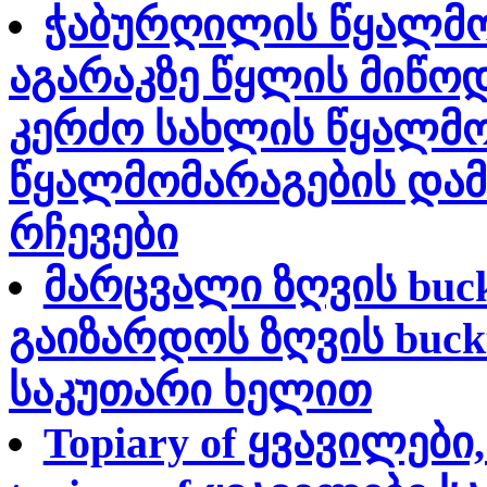
ჭაბურღილის წყალმო
აგარაკზე წყლის მიწო
კერძო სახლის წყალმო
წყალმომარაგების დამ
რჩევები
მარცვალი ზღვის buc
გაიზარდოს ზღვის buckt
საკუთარი ხელით
Topiary of ყვავილებ