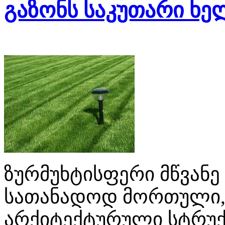
გაზონს საკუთარი ხე
ზურმუხტისფერი მწვანე
სათანადოდ მორთული, ხ
არქიტექტურული სტრუქ