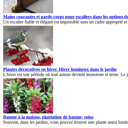
Mains courantes et garde-corps pour escaliers dans les options d
Un escalier fiable et élégant est impossible sans un cadre approprié et s
Plantes décoratives en hiver. Hiver lumineux dans le jardin
L'hiver est une période où tout autour devient monotone et terne. Le ja
Baume à la maison, plantation de baume, soins
Souvent, dans les jardins, vous pouvez trouver une plante assez lumine