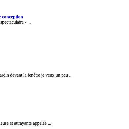
e conception
pectaculaire - ...
rdin devant la fenêtre je veux un peu ...
use et attrayante appelée ...