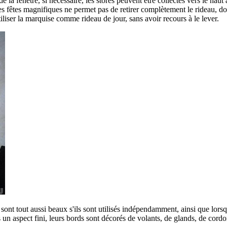
e la fenêtre, si nécessaire, les stores peuvent être collectés vers le haut
tes magnifiques ne permet pas de retirer complètement le rideau, donc d
iliser la marquise comme rideau de jour, sans avoir recours à le lever.
 sont tout aussi beaux s'ils sont utilisés indépendamment, ainsi que lors
 un aspect fini, leurs bords sont décorés de volants, de glands, de cordo