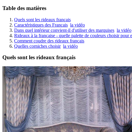
Table des matières
Quels sont les rideaux français
Caractéristiques des Français
la vidéo
Dans quel intérieur convient-il d'utiliser des marquises
la vidéo
Rideaux à la française - quelle palette de couleurs choisir pour 
Comment coudre des rideaux français
Quelles corniches choisir
la vidéo
Quels sont les rideaux français