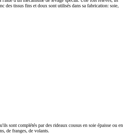
 à l'aide d'un mécanisme de levage spécial. Une fois relevés, ils
es tissus fins et doux sont utilisés dans sa fabrication: soie,
qu'ils sont complétés par des rideaux cousus en soie épaisse ou en
ns, de franges, de volants.