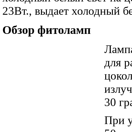
23Вт., выдает холодный бе
Обзор фитоламп
Ламп
для р
цокол
излуч
30 гр
При у