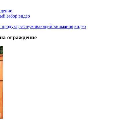
ждение
ый забор
видео
ый продукт, заслуживающий внимания
видео
 на ограждение