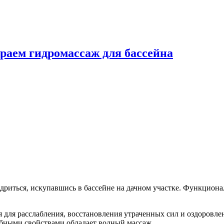
ираем гидромассаж для бассейна
риться, искупавшись в бассейне на дачном участке. Функциональ
 для расслабления, восстановления утраченных сил и оздоровл
ебными свойствами обладает водный массаж.