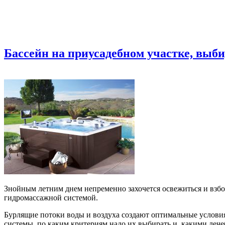
Бассейн на приусадебном участке, выб
Знойным летним днем непременно захочется освежиться и взбод
гидромассажной системой.
Бурлящие потоки воды и воздуха создают оптимальные условия
системы, по каким критериям надо их выбирать и, какими леч