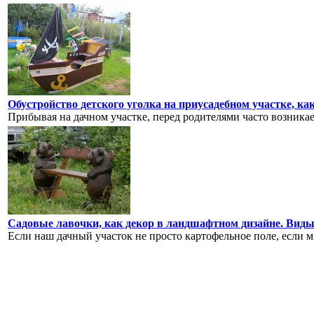
Обустройство детского уголка на приусадебном участке, ка
Прибывая на дачном участке, перед родителями часто возникает
Садовые лавочки, как декор в ландшафтном дизайне. Виды
Если наш дачный участок не просто картофельное поле, если м