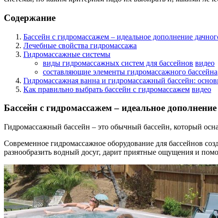
Содержание
Бассейн с гидромассажем – идеальное дополнение дачног
Лечебные свойства гидромассажа
Гидромассажные системы
виды гидромассажных систем для бассейнов
видео
составляющие элементы гидромассажного бассейна
Гидромассажная ванна и гидромассажный бассейн: осно
Как правильно выбрать бассейн с гидромассажем
видео
Бассейн с гидромассажем – идеальное дополнение
Гидромассажный бассейн – это обычный бассейн, который осна
Современное гидромассажное оборудование для бассейнов созд
разнообразить водный досуг, дарит приятные ощущения и помог