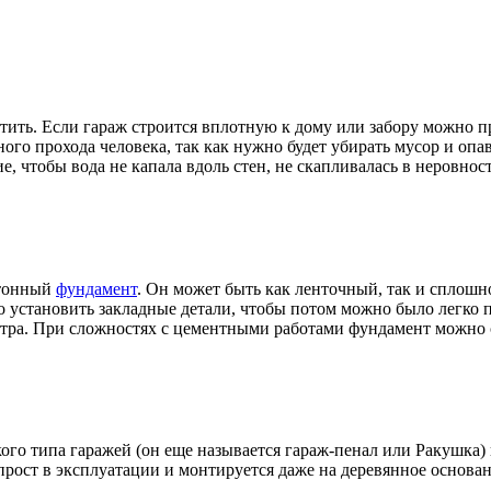
тить. Если гараж строится вплотную к дому или забору можно п
дного прохода человека, так как нужно будет убирать мусор и оп
 чтобы вода не капала вдоль стен, не скапливалась в неровност
етонный
фундамент
. Он может быть как ленточный, так и сплошн
 установить закладные детали, чтобы потом можно было легко 
етра. При сложностях с цементными работами фундамент можно
кого типа гаражей (он еще называется гараж-пенал или Ракушка) 
рост в эксплуатации и монтируется даже на деревянное основани