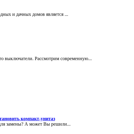
дных и дачных домов является ...
то выключатели. Рассмотрим современную...
тановить компакт-унитаз
для замены? А может Вы решили...