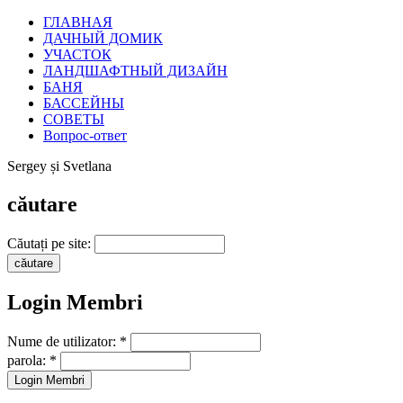
ГЛАВНАЯ
ДАЧНЫЙ ДОМИК
УЧАСТОК
ЛАНДШАФТНЫЙ ДИЗАЙН
БАНЯ
БАССЕЙНЫ
СОВЕТЫ
Вопрос-ответ
Sergey și Svetlana
căutare
Căutați pe site:
Login Membri
Nume de utilizator:
*
parola:
*