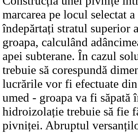
Construcția unei pivnițe înt
marcarea pe locul selectat a
îndepărtați stratul superior a
groapa, calculând adâncimea
apei subterane. În cazul sol
trebuie să corespundă dimens
lucrările vor fi efectuate di
umed - groapa va fi săpată î
hidroizolație trebuie să fie 
pivniței. Abruptul versanțil