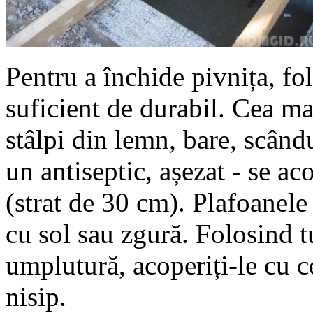
Pentru a închide pivnița, fol
suficient de durabil. Cea ma
stâlpi din lemn, bare, scându
un antiseptic, așezat - se ac
(strat de 30 cm). Plafoanele 
cu sol sau zgură. Folosind 
umplutură, acoperiți-le cu c
nisip.