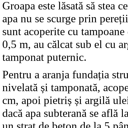
Groapa este lăsată să stea c
apa nu se scurge prin pereții
sunt acoperite cu tampoane 
0,5 m, au călcat sub el cu ar
tamponat puternic.
Pentru a aranja fundația stru
nivelată și tamponată, acope
cm, apoi pietriș și argilă ul
dacă apa subterană se află 
un strat de beton de la 5 p