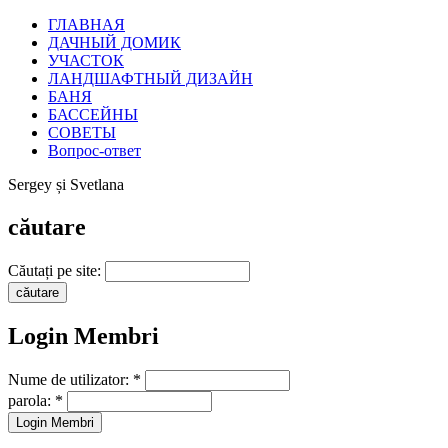
ГЛАВНАЯ
ДАЧНЫЙ ДОМИК
УЧАСТОК
ЛАНДШАФТНЫЙ ДИЗАЙН
БАНЯ
БАССЕЙНЫ
СОВЕТЫ
Вопрос-ответ
Sergey și Svetlana
căutare
Căutați pe site:
Login Membri
Nume de utilizator:
*
parola:
*