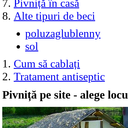
Pivniță în casă
Alte tipuri de beci
poluzaglublenny
sol
Cum să cablați
Tratament antiseptic
Pivniță pe site - alege locu