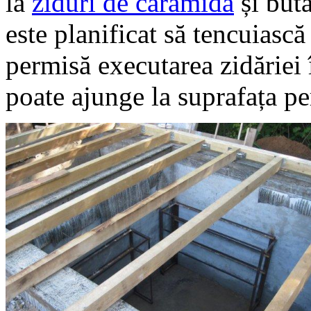
la
ziduri de cărămidă
și but
este planificat să tencuiască
permisă executarea zidăriei 
poate ajunge la suprafața pe