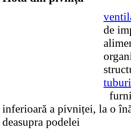
ventil
de imp
alime
organi
struct
tubur
furniz
inferioară a pivniței, la o 
deasupra podelei