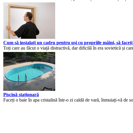
Cum să instalați un cadru pentru uși cu propriile mâini, să faceți
Toți care au făcut o viață distractivă, dar dificilă în era sovietică și c
Piscină staționară
Faceți o baie în apa cristalină într-o zi caldă de vară, înmuiați-vă de so