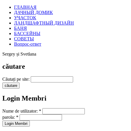
ГЛАВНАЯ
ДАЧНЫЙ ДОМИК
УЧАСТОК
ЛАНДШАФТНЫЙ ДИЗАЙН
БАНЯ
БАССЕЙНЫ
СОВЕТЫ
Вопрос-ответ
Sergey și Svetlana
căutare
Căutați pe site:
Login Membri
Nume de utilizator:
*
parola:
*