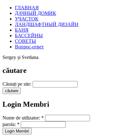
ГЛАВНАЯ
ДАЧНЫЙ ДОМИК
УЧАСТОК
ЛАНДШАФТНЫЙ ДИЗАЙН
БАНЯ
БАССЕЙНЫ
СОВЕТЫ
Вопрос-ответ
Sergey și Svetlana
căutare
Căutați pe site:
Login Membri
Nume de utilizator:
*
parola:
*