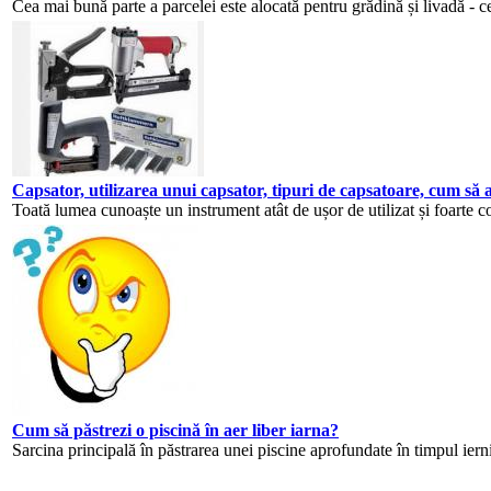
Cea mai bună parte a parcelei este alocată pentru grădină și livadă - cea
Capsator, utilizarea unui capsator, tipuri de capsatoare, cum să a
Toată lumea cunoaște un instrument atât de ușor de utilizat și foarte c
Cum să păstrezi o piscină în aer liber iarna?
Sarcina principală în păstrarea unei piscine aprofundate în timpul iernii