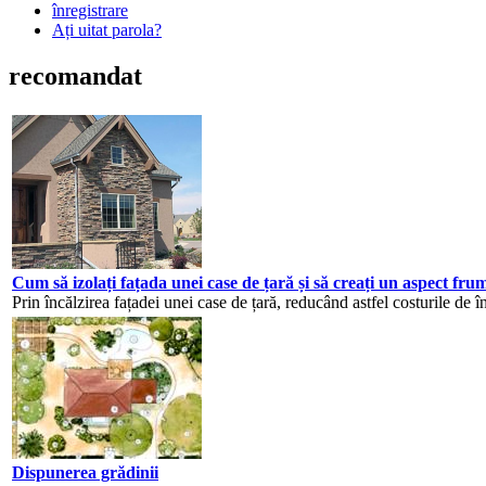
înregistrare
Ați uitat parola?
recomandat
Cum să izolați fațada unei case de țară și să creați un aspect fru
Prin încălzirea fațadei unei case de țară, reducând astfel costurile de în
Dispunerea grădinii