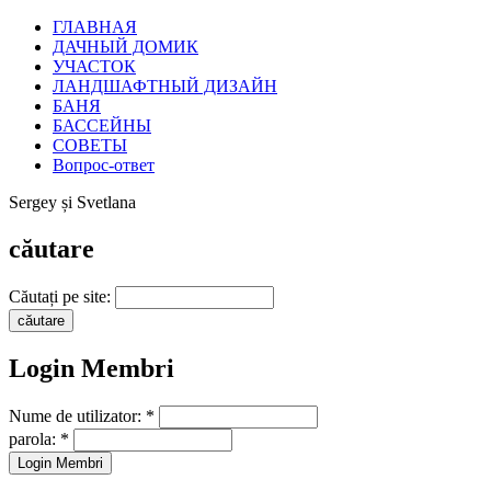
ГЛАВНАЯ
ДАЧНЫЙ ДОМИК
УЧАСТОК
ЛАНДШАФТНЫЙ ДИЗАЙН
БАНЯ
БАССЕЙНЫ
СОВЕТЫ
Вопрос-ответ
Sergey și Svetlana
căutare
Căutați pe site:
Login Membri
Nume de utilizator:
*
parola:
*