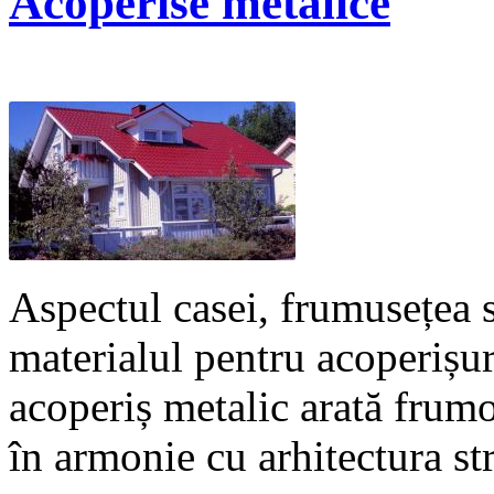
Acoperise metalice
Aspectul casei, frumusețea 
materialul pentru acoperișur
acoperiș metalic arată frumos
în armonie cu arhitectura str