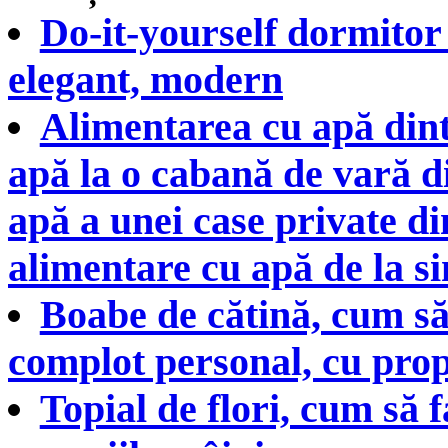
Do-it-yourself dormitor 
elegant, modern
Alimentarea cu apă dint
apă la o cabană de vară d
apă a unei case private di
alimentare cu apă de la sin
Boabe de cătină, cum să
complot personal, cu prop
Topial de flori, cum să f