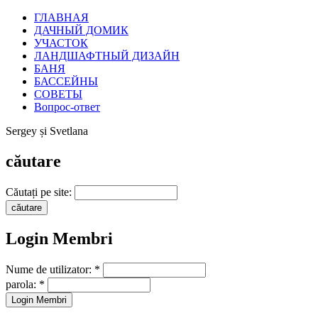
ГЛАВНАЯ
ДАЧНЫЙ ДОМИК
УЧАСТОК
ЛАНДШАФТНЫЙ ДИЗАЙН
БАНЯ
БАССЕЙНЫ
СОВЕТЫ
Вопрос-ответ
Sergey și Svetlana
căutare
Căutați pe site:
Login Membri
Nume de utilizator:
*
parola:
*