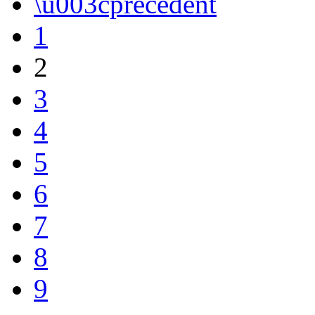
\u003cprecedent
1
2
3
4
5
6
7
8
9