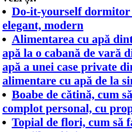
Do-it-yourself dormitor 
elegant, modern
Alimentarea cu apă dint
apă la o cabană de vară d
apă a unei case private di
alimentare cu apă de la sin
Boabe de cătină, cum să
complot personal, cu prop
Topial de flori, cum să f