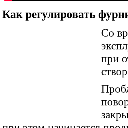
Как регулировать фурн
Со вр
экспл
при о
створ
Пробл
повор
закры
при этом начинается прод