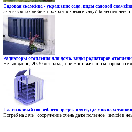
Садовая скамейка - украшение сада, виды садовой скамейк
За что мы так любим проводить время в саду? За неспешные п
Радиаторы отопления для дома, виды радиаторов отоплени
Не так давно, 20-30 лет назад, при монтаже систем парового и
Пластиковый погреб, что представляет, где можно установ
Погреб на даче - сооружение очень даже полезное - зимой в не