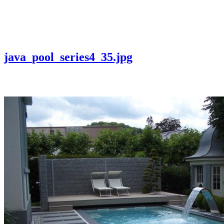
java_pool_series4_35.jpg