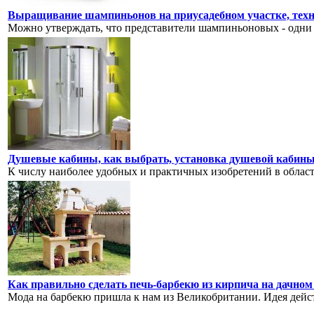
Выращивание шампиньонов на приусадебном участке, тех
Можно утверждать, что представители шампиньоновых - одни 
Душевые кабины, как выбрать, установка душевой кабин
К числу наиболее удобных и практичных изобретений в области
Как правильно сделать печь-барбекю из кирпича на дачном
Мода на барбекю пришла к нам из Великобритании. Идея действ