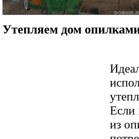
Утепляем дом опилками
Идеа
испол
утепл
Если 
из оп
потр