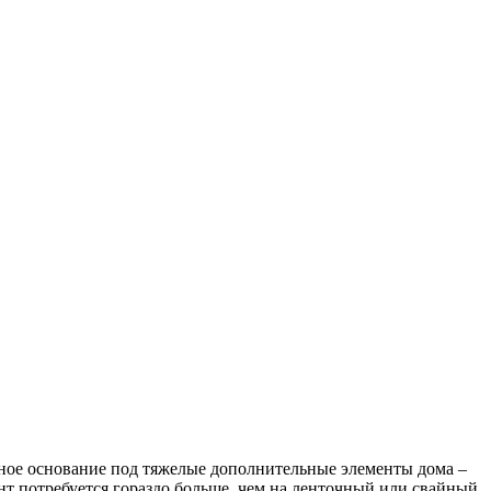
ьное основание под тяжелые дополнительные элементы дома –
ент потребуется гораздо больше, чем на ленточный или свайный.