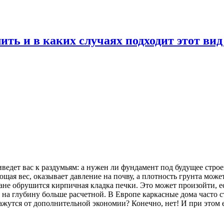
ть и в каких случаях подходит этот ви
ведет вас к раздумьям: а нужен ли фундамент под будущее строен
щая вес, оказывает давление на почву, а плотность грунта може
бане обрушится кирпичная кладка печки. Это может произойти, е
на глубину больше расчетной. В Европе каркасные дома часто ст
жутся от дополнительной экономии? Конечно, нет! И при этом 