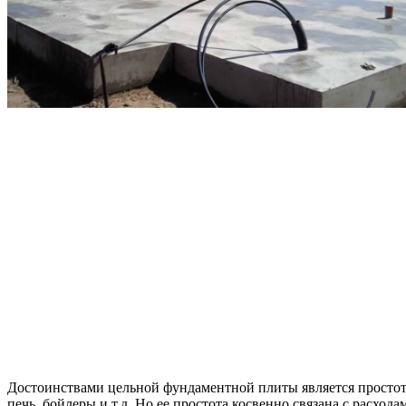
Достоинствами цельной фундаментной плиты является простота
печь, бойлеры и т.д. Но ее простота косвенно связана с расхо