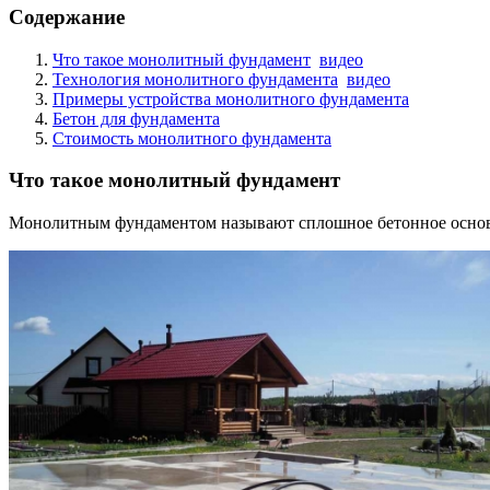
Содержание
Что такое монолитный фундамент
видео
Технология монолитного фундамента
видео
Примеры устройства монолитного фундамента
Бетон для фундамента
Стоимость монолитного фундамента
Что такое монолитный фундамент
Монолитным фундаментом называют сплошное бетонное основан