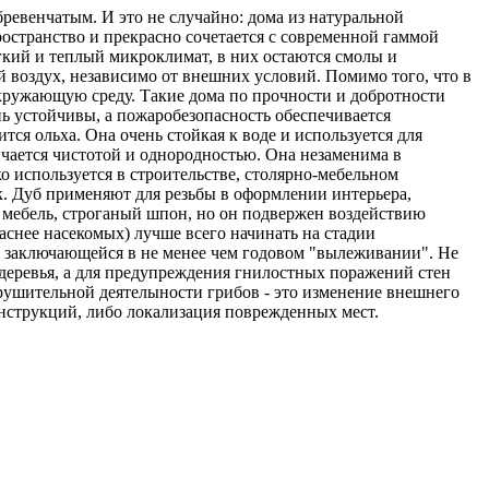
ревенчатым. И это не случайно: дома из натуральной
остранство и прекрасно сочетается с современной гаммой
кий и теплый микроклимат, в них остаются смолы и
 воздух, независимо от внешних условий. Помимо того, что в
окружающую среду. Такие дома по прочности и добротности
ь устойчивы, а пожаробезопасность обеспечивается
я ольха. Она очень стойкая к воде и используется для
личается чистотой и однородностью. Она незаменима в
о используется в строительстве, столярно-мебельном
к. Дуб применяют для резьбы в оформлении интерьера,
ю мебель, строганый шпон, но он подвержен воздействию
снее насекомых) лучше всего начинать на стадии
, заключающейся в не менее чем годовом "вылеживании". Не
 деревья, а для предупреждения гнилостных поражений стен
рушительной деятелыности грибов - это изменение внешнего
онструкций, либо локализация поврежденных мест.