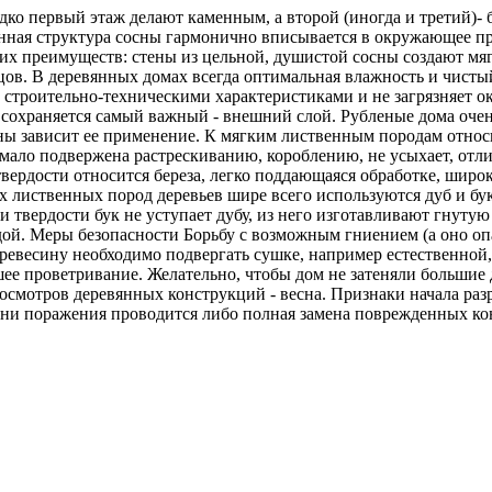
ко первый этаж делают каменным, а второй (иногда и третий)- б
енная структура сосны гармонично вписывается в окружающее пр
их преимуществ: стены из цельной, душистой сосны создают мяг
в. В деревянных домах всегда оптимальная влажность и чистый
и строительно-техническими характеристиками и не загрязняет 
 сохраняется самый важный - внешний слой. Рубленые дома очен
зависит ее применение. К мягким лиственным породам относитс
я, мало подвержена растрескиванию, короблению, не усыхает, от
вердости относится береза, легко поддающаяся обработке, широк
х лиственных пород деревьев шире всего используются дуб и бу
 твердости бук не уступает дубу, из него изготавливают гнуту
ой. Меры безопасности Борьбу с возможным гниением (а оно опа
ревесину необходимо подвергать сушке, например естественной
шее проветривание. Желательно, чтобы дом не затеняли большие
смотров деревянных конструкций - весна. Признаки начала раз
пени поражения проводится либо полная замена поврежденных к