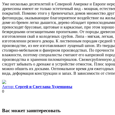
Уже несколько десятилетий в Северной Америке и Европе неред
древесины имеют не только эстетичный вид - мощная, естеств
покрытий. Помимо этого у бревенчатых домов множество друг
фитонциды, оказывающие благоприятное воздействие на жильцо
доме из бревен легко дышится, дерево обладает превосходным
превосходят брусовые, щитовые и каркасные, при этом хорошо
безвредными огнезащитными пропитками. От породы древесины 
изготовления свай и колодезных срубов. Липа - мягкая, легка
изготовлении резного декора. К лиственным породам средней т
производстве, из нее изготавливают лущеный шпон. Из тверды
столярно-мебельном и фанерном производствах. По прочности и
влажности, поэтому специалисты считают его капризной пород
производства и хранения пиломатериалов. Свежесрубленную д
следует забывать о дренаже и устройстве отмосток. Плюс хоро
можно обшить их досками. Оптимальное время для ежегодных о
вида, деформация конструкции и запах. В зависимости от сте
Автор:
Сергей и Светлана Худенцовы
0
Вас может заинтересовать