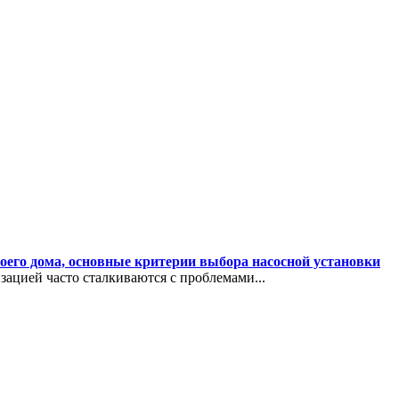
воего дома, основные критерии выбора насосной установки
ацией часто сталкиваются с проблемами...