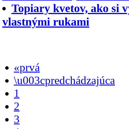
Topiary kvetov, ako si 
vlastnými rukami
«prvá
\u003cpredchádzajúca
1
2
3