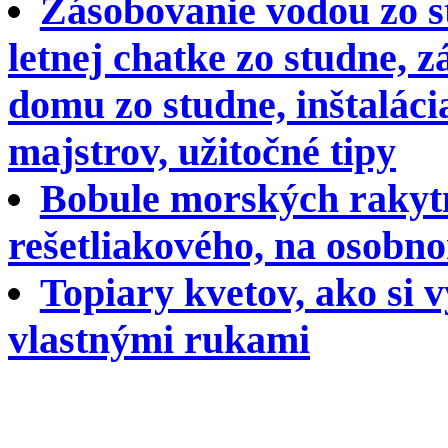
Zásobovanie vodou zo s
letnej chatke zo studne,
domu zo studne, inštalác
majstrov, užitočné tipy
Bobule morských rakytn
rešetliakového, na osob
Topiary kvetov, ako si 
vlastnými rukami