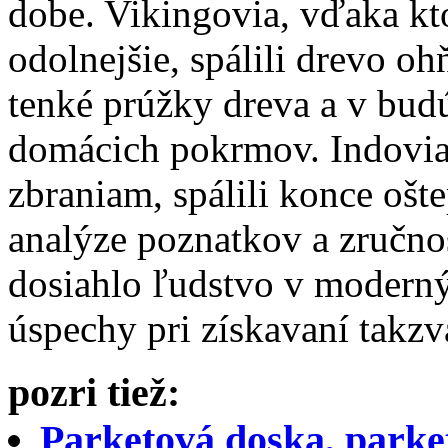
dobe. Vikingovia, vďaka kt
odolnejšie, spálili drevo oh
tenké prúžky dreva a v budú
domácich pokrmov. Indovia,
zbraniam, spálili konce ošt
analýze poznatkov a zručnos
dosiahlo ľudstvo v modern
úspechy pri získavaní takz
pozri tiež:
Parketová doska, parke