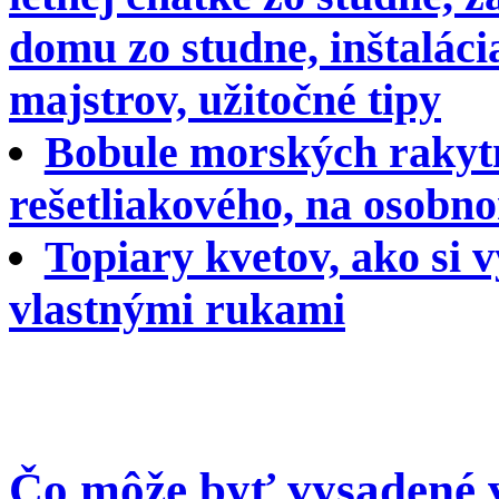
domu zo studne, inštalác
majstrov, užitočné tipy
Bobule morských rakytn
rešetliakového, na osob
Topiary kvetov, ako si 
vlastnými rukami
Čo môže byť vysadené v