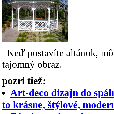
Keď postavíte altánok, mô
tajomný obraz.
pozri tiež:
Art-deco dizajn do spál
to krásne, štýlové, moder