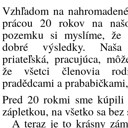
Vzhľadom na nahromadené 
prácou 20 rokov na na
pozemku si myslíme, že 
dobré výsledky. Naša
priateľská, pracujúca, mô
že všetci členovia rod
pradědcami a prababičkami, 
Pred 20 rokmi sme kúpili 
zápletkou, na všetko sa bez 
A teraz je to krásny zá