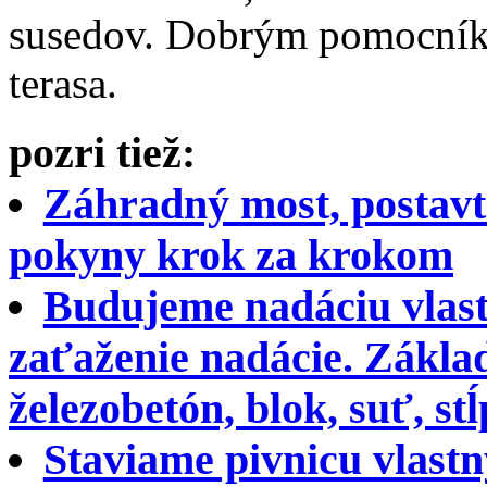
susedov. Dobrým pomocníko
terasa.
pozri tiež:
Záhradný most, postavt
pokyny krok za krokom
Budujeme nadáciu vlas
zaťaženie nadácie. Zákla
železobetón, blok, suť, stĺ
Staviame pivnicu vlastn