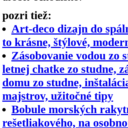
pozri tiež:
Art-deco dizajn do spál
to krásne, štýlové, moder
Zásobovanie vodou zo s
letnej chatke zo studne,
domu zo studne, inštalác
majstrov, užitočné tipy
Bobule morských rakytn
rešetliakového, na osob