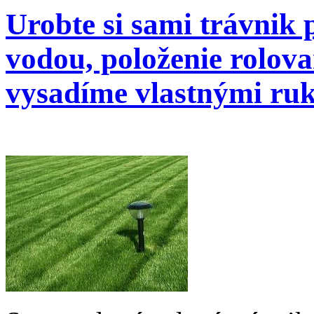
Urobte si sami trávnik 
vodou, položenie rolova
vysadíme vlastnými ru