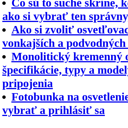
Čo sú to suché skrine, 
ako si vybrať ten správny
Ako si zvoliť osvetľova
vonkajších a podvodných 
Monolitický kremenný o
špecifikácie, typy a model
pripojenia
Fotobunka na osvetleni
vybrať a prihlásiť sa