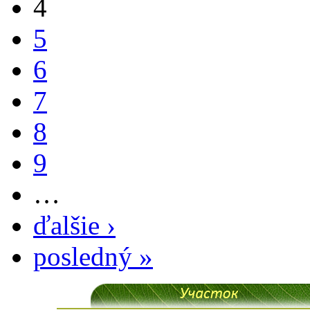
4
5
6
7
8
9
…
ďalšie ›
posledný »