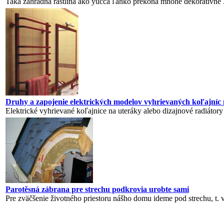
Taká záhradná rastlina ako yucca ľahko prekoná mnohé dekoratívne .
Druhy a zapojenie elektrických modelov vyhrievaných koľajníc
Elektrické vyhrievané koľajnice na uteráky alebo dizajnové radiátory s
Parotěsná zábrana pre strechu podkrovia urobte sami
Pre zväčšenie životného priestoru nášho domu ideme pod strechu, t. v