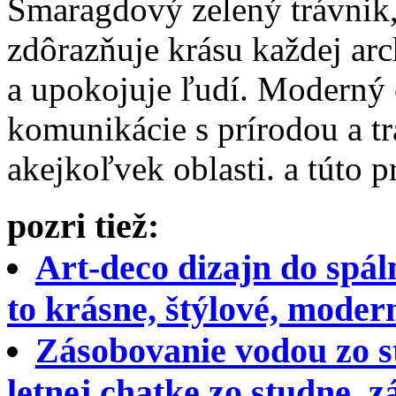
Smaragdový zelený trávnik,
zdôrazňuje krásu každej arc
a upokojuje ľudí. Moderný 
komunikácie s prírodou a tr
akejkoľvek oblasti. a túto
pozri tiež:
Art-deco dizajn do spál
to krásne, štýlové, moder
Zásobovanie vodou zo s
letnej chatke zo studne,