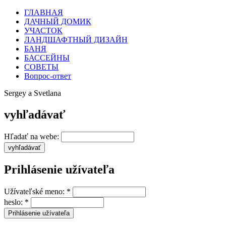
ГЛАВНАЯ
ДАЧНЫЙ ДОМИК
УЧАСТОК
ЛАНДШАФТНЫЙ ДИЗАЙН
БАНЯ
БАССЕЙНЫ
СОВЕТЫ
Вопрос-ответ
Sergey a Svetlana
vyhľadávať
Hľadať na webe:
Prihlásenie užívateľa
Užívateľské meno:
*
heslo:
*