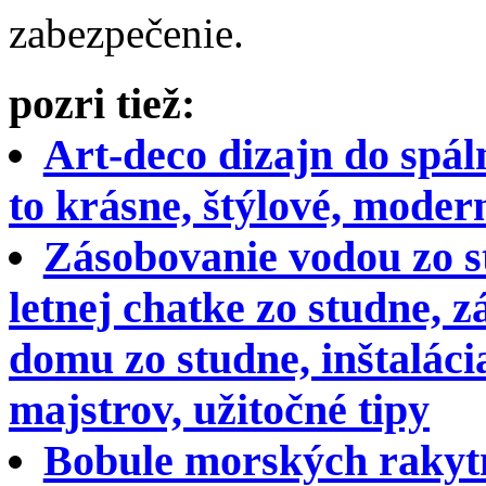
zabezpečenie.
pozri tiež:
Art-deco dizajn do spál
to krásne, štýlové, moder
Zásobovanie vodou zo s
letnej chatke zo studne,
domu zo studne, inštalác
majstrov, užitočné tipy
Bobule morských rakytn