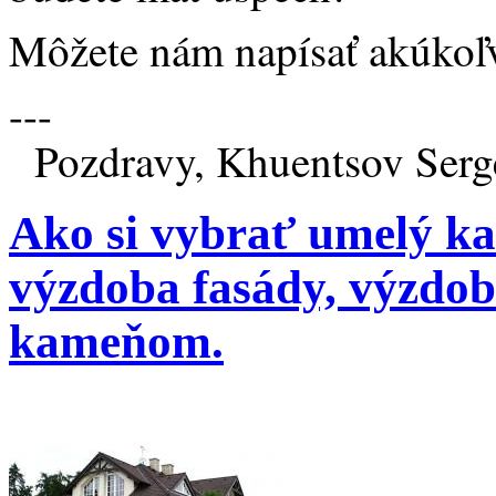
Môžete nám napísať akúkoľ
---
Pozdravy, Khuentsov Serge
Ako si vybrať umelý k
výzdoba fasády, výzdob
kameňom.