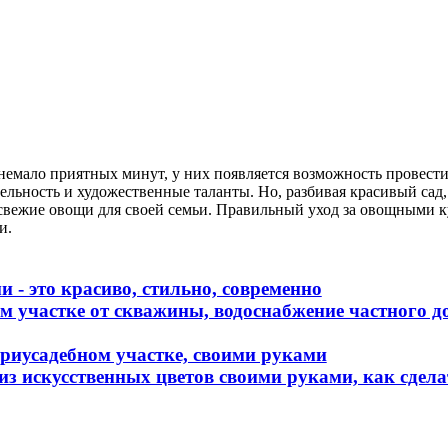
 немало приятных минут, у них появляется возможность провест
тельность и художественные таланты. Но, разбивая красивый сад
 свежие овощи для своей семьи. Правильный уход за овощными ку
ки.
 - это красиво, стильно, современно
м участке от скважины, водоснабжение частного 
приусадебном участке, своими руками
з искусственных цветов своими руками, как сдела