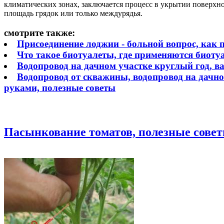
климатических зонах, заключается процесс в укрытии поверх
площадь грядок или только междурядья.
смотрите также:
Присоединение лоджии - больной вопрос, как п
Что такое биотуалеты, где применяются биоту
Водопровод на дачном участке круглый год, в
Водопровод от скважины, водопровод на дачно
руками, полезные советы
Пасынкование томатов, полезные сове