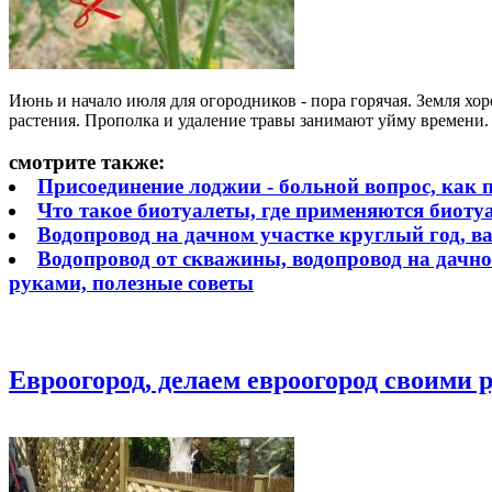
Июнь и начало июля для огородников - пора горячая. Земля хо
растения. Прополка и удаление травы занимают уйму времени. К
смотрите также:
Присоединение лоджии - больной вопрос, как п
Что такое биотуалеты, где применяются биоту
Водопровод на дачном участке круглый год, в
Водопровод от скважины, водопровод на дачно
руками, полезные советы
Евроогород, делаем евроогород своими 