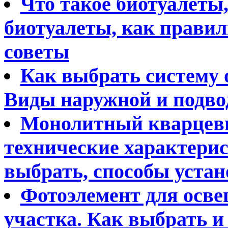
Что такое биотуалеты
биотуалеты, как правил
советы
Как выбрать систему 
Виды наружной и подво
Монолитный кварцевы
технические характерис
выбрать, способы уста
Фотоэлемент для осве
участка. Как выбрать 