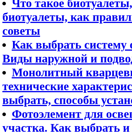
Что такое биотуалеты
биотуалеты, как правил
советы
Как выбрать систему 
Виды наружной и подво
Монолитный кварцевы
технические характерис
выбрать, способы уста
Фотоэлемент для осве
участка. Как выбрать 