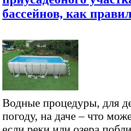
бассейнов, как прави
Водные процедуры, для де
погоду, на даче – что мож
если реки или озера побл