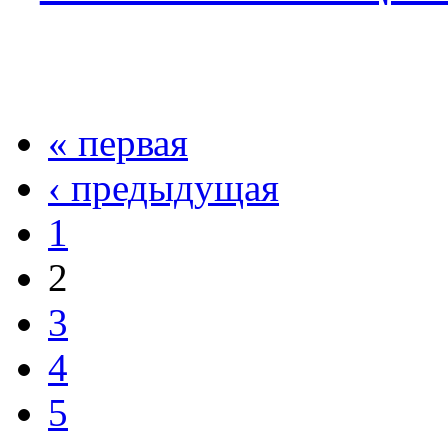
« первая
‹ предыдущая
1
2
3
4
5